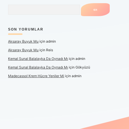
Arama
SON YORUMLAR
Aksaray Buyuk Mu
için
admin
Aksaray Buyuk Mu
için
Reis
Kemal Sunal Balalayka Da Oynadı Mı
için
admin
Kemal Sunal Balalayka Da Oynadı Mı
için
Gökyüzü
Madecassol Krem Hücre Yeniler Mi
için
admin
et giriş