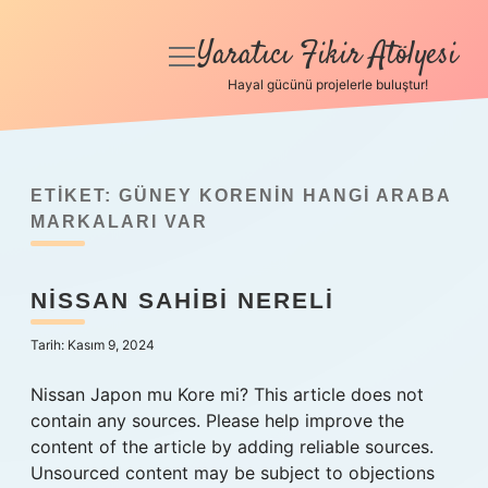
Yaratıcı Fikir Atölyesi
menüyü
aç
Hayal gücünü projelerle buluştur!
Anasayfa
Gizlilik Politikası
ETIKET:
GÜNEY KORENIN HANGI ARABA
Yasal Uyarı
MARKALARI VAR
Hakkımızda
NISSAN SAHIBI NERELI
Tarih: Kasım 9, 2024
Nissan Japon mu Kore mi? This article does not
contain any sources. Please help improve the
content of the article by adding reliable sources.
Unsourced content may be subject to objections