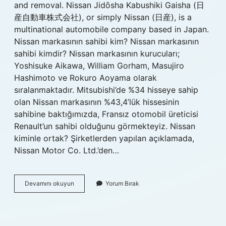
and removal. Nissan Jidōsha Kabushiki Gaisha (日
産自動車株式会社), or simply Nissan (日産), is a
multinational automobile company based in Japan.
Nissan markasının sahibi kim? Nissan markasının
sahibi kimdir? Nissan markasının kurucuları;
Yoshisuke Aikawa, William Gorham, Masujiro
Hashimoto ve Rokuro Aoyama olarak
sıralanmaktadır. Mitsubishi’de %34 hisseye sahip
olan Nissan markasının %43,4’lük hissesinin
sahibine baktığımızda, Fransız otomobil üreticisi
Renault’un sahibi olduğunu görmekteyiz. Nissan
kiminle ortak? Şirketlerden yapılan açıklamada,
Nissan Motor Co. Ltd.’den…
Nissan
Devamını okuyun
Yorum Bırak
Sahibi
Nereli