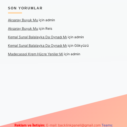
SON YORUMLAR
Aksaray Buyuk Mu
için
admin
Aksaray Buyuk Mu
için
Reis
Kemal Sunal Balalayka Da Oynadı Mı
için
admin
Kemal Sunal Balalayka Da Oynadı Mı
için
Gökyüzü
Madecassol Krem Hücre Yeniler Mi
için
admin
tulipbet giriş
Reklam ve İletişim:
E-mail:
backlinkpaneli@gmail.com
Teams: