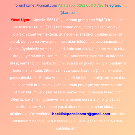
forumhizmeti@gmail.com
Whatsapp: 0262 606 0 726
Telegram:
@karabul
Yasal Uyarı:
Sitemiz, 5651 Sayılı Kanun gereğince Bilgi Teknolojileri
ve İletişim Kurumu (BTK) tarafından onaylanmış bir Yer Sağlayıcı
olarak hizmet vermektedir. Bu nedenle, sitedeki içerikleri proaktif
olarak denetleme veya araştırma yükümlülüğümüz bulunmamaktadır.
Ancak, üyelerimiz yazdıkları içeriklerin sorumluluğunu taşımakta olup,
siteye üye olarak bu sorumluluğu kabul etmiş sayılırlar. Bu internet
sitesi, herhangi bir marka, kurum veya şahıs şirketi ile hiçbir bağlantısı
bulunmamaktadır. Sitede yalnızca kendi hazırladığımız makaleler
paylaşılmaktadır. Burada yer alan içerikler haber niteliği taşımamakta
olup, gerçek kurum ve kişiler hakkında paylaşım yapılmamaktadır.
Gerçek kurum ve kişiler ile isim benzerlikleri tamamen tesadüfidir.
Sitemiz, kar amacı gütmeyen ve tamamen ücretsiz bir bilgi paylaşım
platformudur. Hukuka ve yasal düzenlemelere aykırı olduğunu
düşündüğünüz içerikleri,
backlinkpanelicomtr@gmail.com
adresine
bildirmeniz halinde, ilgili içerikler yasal süre içerisinde sitemizden
kaldırılacaktır.