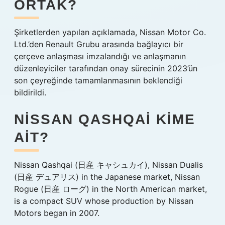
ORTAK?
Şirketlerden yapılan açıklamada, Nissan Motor Co.
Ltd.’den Renault Grubu arasında bağlayıcı bir
çerçeve anlaşması imzalandığı ve anlaşmanın
düzenleyiciler tarafından onay sürecinin 2023’ün
son çeyreğinde tamamlanmasının beklendiği
bildirildi.
NISSAN QASHQAI KIME
AIT?
Nissan Qashqai (日産 キャシュカイ), Nissan Dualis
(日産 デュアリス) in the Japanese market, Nissan
Rogue (日産 ローグ) in the North American market,
is a compact SUV whose production by Nissan
Motors began in 2007.