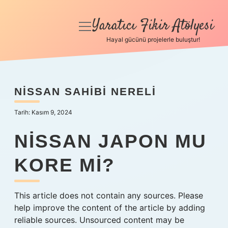
Yaratıcı Fikir Atölyesi
menüyü
aç
Hayal gücünü projelerle buluştur!
Anasayfa
Gizlilik Politikası
NISSAN SAHIBI NERELI
Yasal Uyarı
Tarih: Kasım 9, 2024
Hakkımızda
NISSAN JAPON MU
KORE MI?
This article does not contain any sources. Please
help improve the content of the article by adding
reliable sources. Unsourced content may be