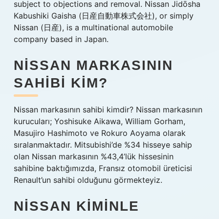
subject to objections and removal. Nissan Jidōsha
Kabushiki Gaisha (日産自動車株式会社), or simply
Nissan (日産), is a multinational automobile
company based in Japan.
NISSAN MARKASININ
SAHIBI KIM?
Nissan markasının sahibi kimdir? Nissan markasının
kurucuları; Yoshisuke Aikawa, William Gorham,
Masujiro Hashimoto ve Rokuro Aoyama olarak
sıralanmaktadır. Mitsubishi’de %34 hisseye sahip
olan Nissan markasının %43,4’lük hissesinin
sahibine baktığımızda, Fransız otomobil üreticisi
Renault’un sahibi olduğunu görmekteyiz.
NISSAN KIMINLE