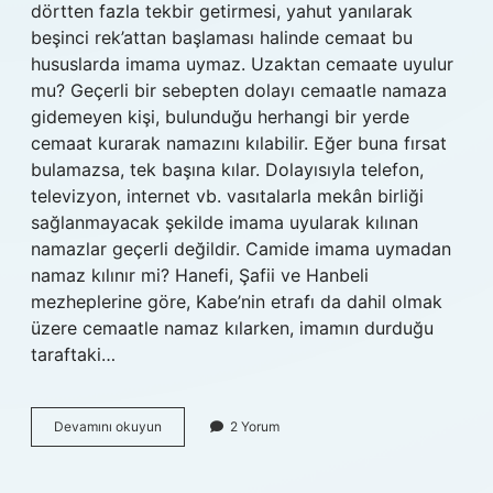
dörtten fazla tekbir getirmesi, yahut yanılarak
beşinci rek’attan başlaması halinde cemaat bu
hususlarda imama uymaz. Uzaktan cemaate uyulur
mu? Geçerli bir sebepten dolayı cemaatle namaza
gidemeyen kişi, bulunduğu herhangi bir yerde
cemaat kurarak namazını kılabilir. Eğer buna fırsat
bulamazsa, tek başına kılar. Dolayısıyla telefon,
televizyon, internet vb. vasıtalarla mekân birliği
sağlanmayacak şekilde imama uyularak kılınan
namazlar geçerli değildir. Camide imama uymadan
namaz kılınır mi? Hanefi, Şafii ve Hanbeli
mezheplerine göre, Kabe’nin etrafı da dahil olmak
üzere cemaatle namaz kılarken, imamın durduğu
taraftaki…
Evden
Devamını okuyun
2 Yorum
Camideki
Imama
Uyulur