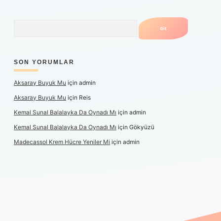
Arama
SON YORUMLAR
Aksaray Buyuk Mu
için
admin
Aksaray Buyuk Mu
için
Reis
Kemal Sunal Balalayka Da Oynadı Mı
için
admin
Kemal Sunal Balalayka Da Oynadı Mı
için
Gökyüzü
Madecassol Krem Hücre Yeniler Mi
için
admin
t giriş