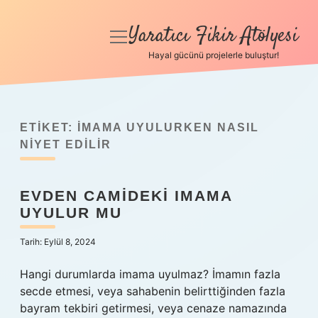
Yaratıcı Fikir Atölyesi
menüyü
aç
Hayal gücünü projelerle buluştur!
Anasayfa
Gizlilik Politikası
ETIKET:
İMAMA UYULURKEN NASIL
Yasal Uyarı
NIYET EDILIR
Hakkımızda
EVDEN CAMIDEKI IMAMA
UYULUR MU
Tarih: Eylül 8, 2024
Hangi durumlarda imama uyulmaz? İmamın fazla
secde etmesi, veya sahabenin belirttiğinden fazla
bayram tekbiri getirmesi, veya cenaze namazında