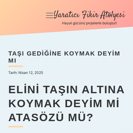
Yaratıcı Fikir Atölyesi
menüyü
aç
Hayal gücünü projelerle buluştur!
Anasayfa
Gizlilik Politikası
TAŞI GEDIĞINE KOYMAK DEYIM
MI
Yasal Uyarı
Tarih: Nisan 12, 2025
Hakkımızda
ELINI TAŞIN ALTINA
KOYMAK DEYIM MI
ATASÖZÜ MÜ?