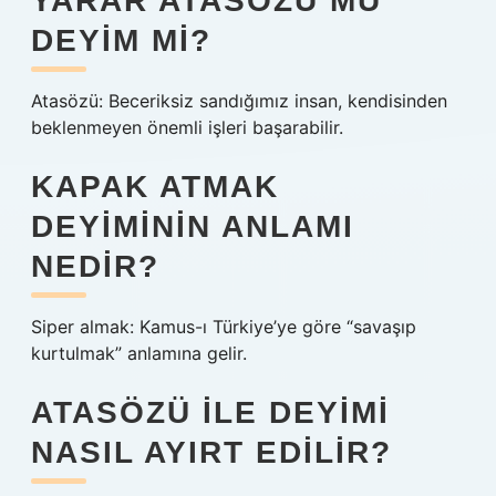
YARAR ATASÖZÜ MÜ
DEYIM MI?
Atasözü: Beceriksiz sandığımız insan, kendisinden
beklenmeyen önemli işleri başarabilir.
KAPAK ATMAK
DEYIMININ ANLAMI
NEDIR?
Siper almak: Kamus-ı Türkiye’ye göre “savaşıp
kurtulmak” anlamına gelir.
ATASÖZÜ ILE DEYIMI
NASIL AYIRT EDILIR?