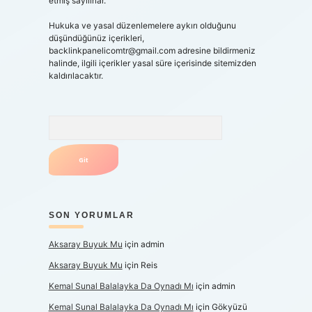
etmiş sayılırlar.
Hukuka ve yasal düzenlemelere aykırı olduğunu
düşündüğünüz içerikleri,
backlinkpanelicomtr@gmail.com
adresine bildirmeniz
halinde, ilgili içerikler yasal süre içerisinde sitemizden
kaldırılacaktır.
Arama
SON YORUMLAR
Aksaray Buyuk Mu
için
admin
Aksaray Buyuk Mu
için
Reis
Kemal Sunal Balalayka Da Oynadı Mı
için
admin
Kemal Sunal Balalayka Da Oynadı Mı
için
Gökyüzü