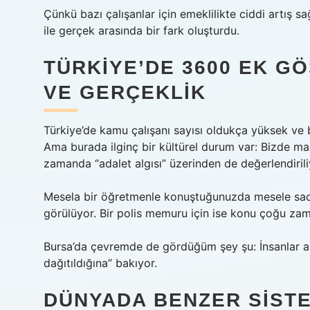
Çünkü bazı çalışanlar için emeklilikte ciddi artış sağ
ile gerçek arasında bir fark oluşturdu.
TÜRKIYE’DE 3600 EK G
VE GERÇEKLIK
Türkiye’de kamu çalışanı sayısı oldukça yüksek ve b
Ama burada ilginç bir kültürel durum var: Bizde m
zamanda “adalet algısı” üzerinden de değerlendirili
Mesela bir öğretmenle konuştuğunuzda mesele sadece
görülüyor. Bir polis memuru için ise konu çoğu zama
Bursa’da çevremde de gördüğüm şey şu: İnsanlar ar
dağıtıldığına” bakıyor.
DÜNYADA BENZER SISTE