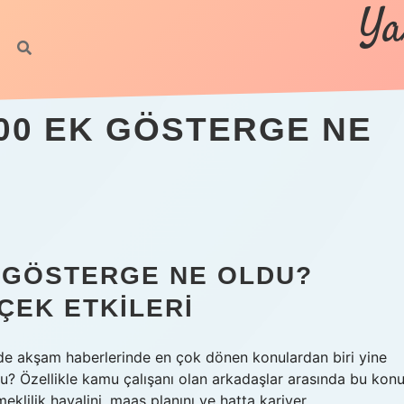
Ya
00 EK GÖSTERGE NE
K GÖSTERGE NE OLDU?
ÇEK ETKILERI
e akşam haberlerinde en çok dönen konulardan biri yine
u? Özellikle kamu çalışanı olan arkadaşlar arasında bu kon
klilik hayalini, maaş planını ve hatta kariyer