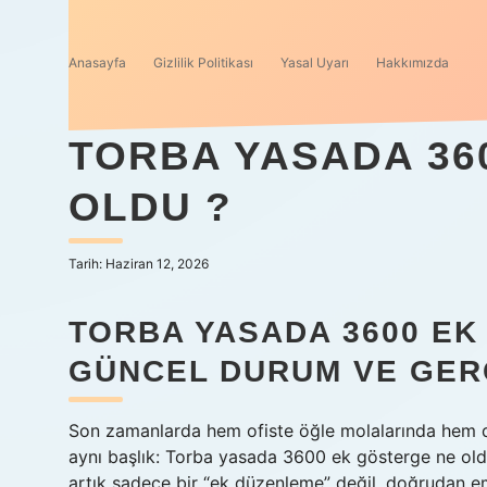
Anasayfa
Gizlilik Politikası
Yasal Uyarı
Hakkımızda
TORBA YASADA 36
OLDU ?
Tarih: Haziran 12, 2026
TORBA YASADA 3600 E
GÜNCEL DURUM VE GER
Son zamanlarda hem ofiste öğle molalarında hem d
aynı başlık: Torba yasada 3600 ek gösterge ne old
artık sadece bir “ek düzenleme” değil, doğrudan eme