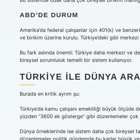
Bu sistemde odak daha çok bireysel birikim mantı
ABD’DE DURUM
Amerika’da federal çalışanlar için 401(k) ve benzeri
ve birikim üzerine kurulu. Türkiye’deki gibi merkezi
Bu fark aslında önemli: Türkiye daha merkezi ve dev
bireysel sorumluluk temelli bir sistem kullanıyor.
TÜRKIYE ILE DÜNYA AR
Burada en kritik ayrım şu:
Türkiye’de kamu çalışanı emekliliği büyük ölçüde dev
yüzden “3600 ek gösterge” gibi düzenlemeler çok d
Dünya örneklerinde ise sistem daha çok bireysel tas
düzenlemeler politik gündemde bu kadar büyük ye