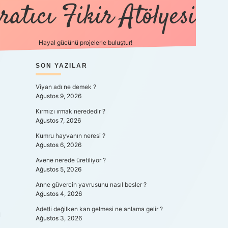
ratıcı Fikir Atölyesi
Hayal gücünü projelerle buluştur!
SIDEBAR
SON YAZILAR
tulipbet giriş
Viyan adı ne demek ?
Ağustos 9, 2026
Kırmızı ırmak nerededir ?
Ağustos 7, 2026
Kumru hayvanın neresi ?
Ağustos 6, 2026
Avene nerede üretiliyor ?
Ağustos 5, 2026
Anne güvercin yavrusunu nasıl besler ?
Ağustos 4, 2026
Adetli değilken kan gelmesi ne anlama gelir ?
u
Ağustos 3, 2026