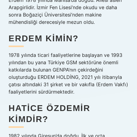
Erdem 1978 yılında Manisa’da doğdu. Ailesi aslen
Arapgirlidir. İzmir Fen Lisesi’nde okudu ve daha
sonra Boğaziçi Üniversitesi’nden makine
mühendisliği derecesiyle mezun oldu.
ERDEM KIMIN?
1978 yılında ticari faaliyetlerine başlayan ve 1993
yılından bu yana Türkiye GSM sektörüne önemli
katkılarda bulunan GENPA’nın çekirdeğini
oluşturduğu ERDEM HOLDİNG, 2021 yılı itibarıyla
çatısı altındaki 31 şirket ve bir vakıfla (Erdem Vakfı)
faaliyetlerini sürdürmektedir.
HATICE ÖZDEMIR
KIMDIR?
1982 yılında Giresun’da doğdu. İlk ve orta