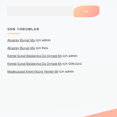
Arama
SON YORUMLAR
Aksaray Buyuk Mu
için
admin
Aksaray Buyuk Mu
için
Reis
Kemal Sunal Balalayka Da Oynadı Mı
için
admin
Kemal Sunal Balalayka Da Oynadı Mı
için
Gökyüzü
Madecassol Krem Hücre Yeniler Mi
için
admin
iriş