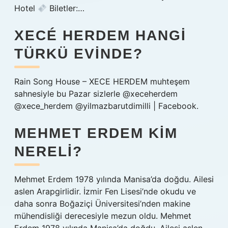
Hotel
Biletler:…
XECÉ HERDEM HANGI
TÜRKÜ EVINDE?
Rain Song House – XECE HERDEM muhteşem
sahnesiyle bu Pazar sizlerle @xeceherdem
@xece_herdem @yilmazbarutdimilli | Facebook.
MEHMET ERDEM KIM
NERELI?
Mehmet Erdem 1978 yılında Manisa’da doğdu. Ailesi
aslen Arapgirlidir. İzmir Fen Lisesi’nde okudu ve
daha sonra Boğaziçi Üniversitesi’nden makine
mühendisliği derecesiyle mezun oldu. Mehmet