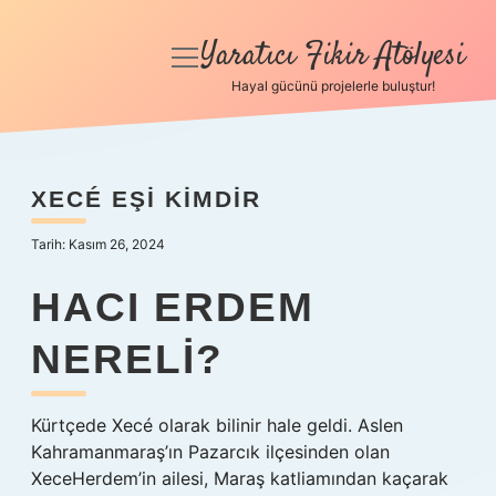
Yaratıcı Fikir Atölyesi
menüyü
aç
Hayal gücünü projelerle buluştur!
Anasayfa
Gizlilik Politikası
XECÉ EŞI KIMDIR
Yasal Uyarı
Tarih: Kasım 26, 2024
Hakkımızda
HACI ERDEM
NERELI?
Kürtçede Xecé olarak bilinir hale geldi. Aslen
Kahramanmaraş’ın Pazarcık ilçesinden olan
XeceHerdem’in ailesi, Maraş katliamından kaçarak