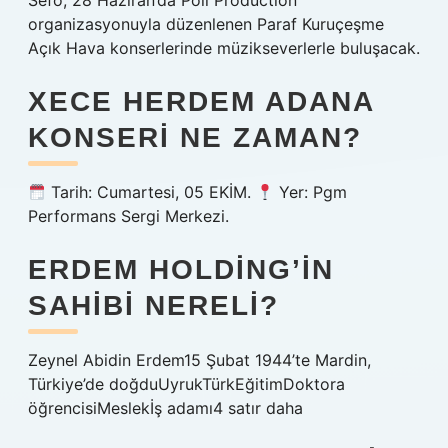
Sefo, 28 Haziran’da Poll Production
organizasyonuyla düzenlenen Paraf Kuruçeşme
Açık Hava konserlerinde müzikseverlerle buluşacak.
XECE HERDEM ADANA
KONSERI NE ZAMAN?
Tarih: Cumartesi, 05 EKİM.
Yer: Pgm
Performans Sergi Merkezi.
ERDEM HOLDING’IN
SAHIBI NERELI?
Zeynel Abidin Erdem15 Şubat 1944’te Mardin,
Türkiye’de doğduUyrukTürkEğitimDoktora
öğrencisiMeslekİş adamı4 satır daha