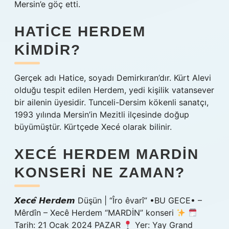
Mersin’e göç etti.
HATICE HERDEM
KIMDIR?
Gerçek adı Hatice, soyadı Demirkıran’dır. Kürt Alevi
olduğu tespit edilen Herdem, yedi kişilik vatansever
bir ailenin üyesidir. Tunceli-Dersim kökenli sanatçı,
1993 yılında Mersin’in Mezitli ilçesinde doğup
büyümüştür. Kürtçede Xecé olarak bilinir.
XECÉ HERDEM MARDIN
KONSERI NE ZAMAN?
‎𝙓𝙚𝙘𝙚̂ 𝙃𝙚𝙧𝙙𝙚𝙢 Düşün‎ | “Îro êvarî” •BU GECE• –
Mêrdîn – Xecê Herdem “MARDİN” konseri
Tarih: 21 Ocak 2024 PAZAR
Yer: Yay Grand