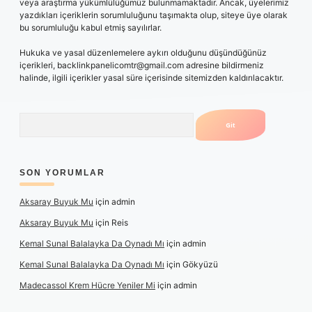
veya araştırma yükümlülüğümüz bulunmamaktadır. Ancak, üyelerimiz
yazdıkları içeriklerin sorumluluğunu taşımakta olup, siteye üye olarak
bu sorumluluğu kabul etmiş sayılırlar.
Hukuka ve yasal düzenlemelere aykırı olduğunu düşündüğünüz
içerikleri,
backlinkpanelicomtr@gmail.com
adresine bildirmeniz
halinde, ilgili içerikler yasal süre içerisinde sitemizden kaldırılacaktır.
Arama
SON YORUMLAR
Aksaray Buyuk Mu
için
admin
Aksaray Buyuk Mu
için
Reis
Kemal Sunal Balalayka Da Oynadı Mı
için
admin
Kemal Sunal Balalayka Da Oynadı Mı
için
Gökyüzü
Madecassol Krem Hücre Yeniler Mi
için
admin