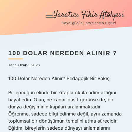
Yaratıcı Fikir Atölyesi
menüyü
aç
Hayal gücünü projelerle buluştur!
Anasayfa
Gizlilik Politikası
100 DOLAR NEREDEN ALINIR ?
Yasal Uyarı
Tarih: Ocak 1, 2026
Hakkımızda
100 Dolar Nereden Alınır? Pedagojik Bir Bakış
Bir çocuğun elinde bir kitapla okula adım attığını
hayal edin. O an, ne kadar basit görünse de, bir
dünya değişiminin kapıları aralanmaktadır.
Öğrenme, sadece bilgi edinme değil, aynı zamanda
toplumsal bir dönüşümün temelini atma sürecidir.
Eğitim, bireylerin sadece dünyayı anlamalarını